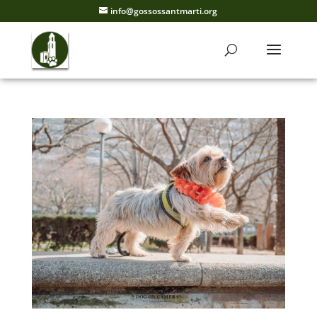
info@gossossantmarti.org