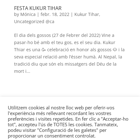
FESTA KUKUR TIHAR
by
Mónica
|
febr. 18, 2022
|
Kukur Tihar
,
Uncategorized @ca
El dia dels gossos (27 de Febrer del 2022) Vine a
pasar-ho bé amb el teu gos, es el seu dia. Kukur
Thiar es una 🥳 celebració en honor als gossos 🐶 i la
seva especial relació amb l’ésser humà. Al Nepal, la
tradició diu que són els missatgers del Déu de la
mort i...
Utilitzem cookies al nostre lloc web per oferir-vos
l'experiència més rellevant recordant les vostres
preferències i visites repetides. En fer clic a "Acceptar-ho
tot", accepteu l'ús de TOTES les cookies. Tanmateix,
podeu visitar "Configuració de les galetes" per
proporcionar un consentiment controlat.