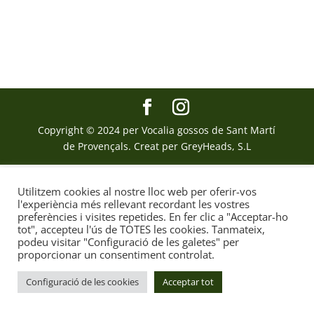
Copyright © 2024 per Vocalia gossos de Sant Martí
de Provençals. Creat per GreyHeads, S.L
Utilitzem cookies al nostre lloc web per oferir-vos
l'experiència més rellevant recordant les vostres
preferències i visites repetides. En fer clic a "Acceptar-ho
tot", accepteu l'ús de TOTES les cookies. Tanmateix,
podeu visitar "Configuració de les galetes" per
proporcionar un consentiment controlat.
Configuració de les cookies
Acceptar tot