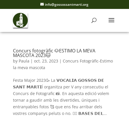
info@gossossantmarti.org
Concurs fotogràfic 🐶ESTIMO LA MEVA
MASCOTA 2023🐱
by
Paula
|
oct. 23, 2023
|
Concurs Fotogràfic-Estimo
la meva mascota
Festa Major 2023🥳 La 𝗩𝗢𝗖𝗔𝗟𝗜𝗔 𝗚𝗢𝗦𝗦𝗢𝗦 𝗗𝗘
𝗦𝗔𝗡𝗧 𝗠𝗔𝗥𝗧𝗜Í organitza per V any consecutiu el
Concurs de Fotografic 📸. En aquesta edició volem
tornar a gaudir amb les divertides, úniques i
entranyables fotos 🥰 que ens feu arribar dels
vostres companys peluts o no. 👉🏼 𝗕𝗔𝗦𝗘𝗦 𝗗𝗘𝗟...