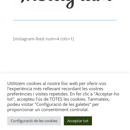
[instagram-feed num=4 cols=1]
Utilitzem cookies al nostre lloc web per oferir-vos
l'experiència més rellevant recordant les vostres
preferències i visites repetides. En fer clic a "Acceptar-ho
tot", accepteu l'ús de TOTES les cookies. Tanmateix,
podeu visitar "Configuració de les galetes" per
proporcionar un consentiment controlat.
Copyright © 2024 per Vocalia gossos de Sant Martí
Configuració de les cookies
Acceptar tot
de Provençals. Creat per GreyHeads, S.L