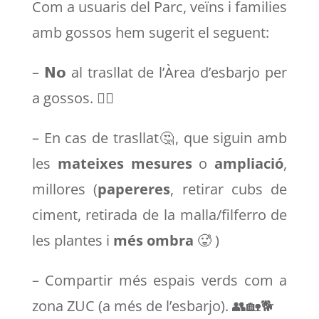
Com a usuaris del Parc, veïns i families
amb gossos hem sugerit el seguent:
– 𝗡𝗼 al trasllat de l’Àrea d’esbarjo per
a gossos. 🙅‍♂️
– En cas de trasllat🤔, que siguin amb
les
mateixes mesures
o
ampliació
,
millores (
papereres
, retirar cubs de
ciment, retirada de la malla/filferro de
les plantes i
més ombra
🥵 )
– Compartir més espais verds com a
zona ZUC (a més de l’esbarjo). 👥🏡🐕