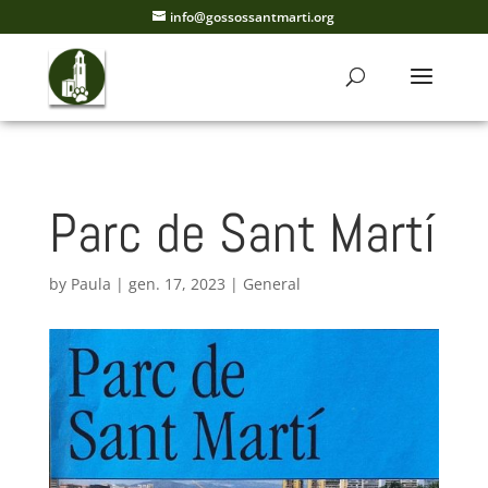
info@gossossantmarti.org
Parc de Sant Martí
by
Paula
|
gen. 17, 2023
|
General